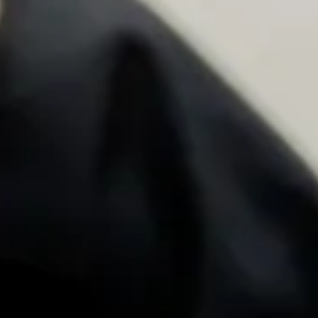
患者さん一人ひとりに寄り添い
“その人”らしく生きられる社会を目指し
て
翔樹会は、1996年に井上内科クリニック開院後から提供して
いた在宅医療と介護の両面からトータル的にサポートする事
業を行う法人です。
私たちは、Have not disabled minorityがある人、当面、高
齢、病気、障害のある人に寄り添い、その人がその人らしく生
きられる社会を創る助けとなる法人であり続けたいと考えて
います。