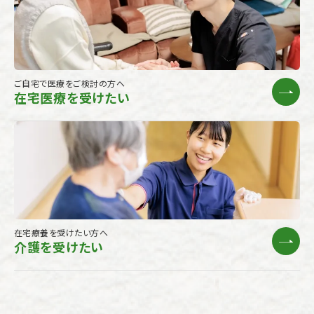
★8月7日（金）EM団子投げを行います！
ご自宅で医療をご検討の方へ
在宅医療を受けたい
～野府川にEM団子を投入～
2026.07.01
★📢 ブログ更新中！
法人の日々の取り組みやイベントの様子、
採用等に関する情報などを随時更新しています。
在宅療養を受けたい方へ
ぜひブログをご覧いただき、当法人の雰囲気を感じてい
介護を受けたい
ただければ幸いです。