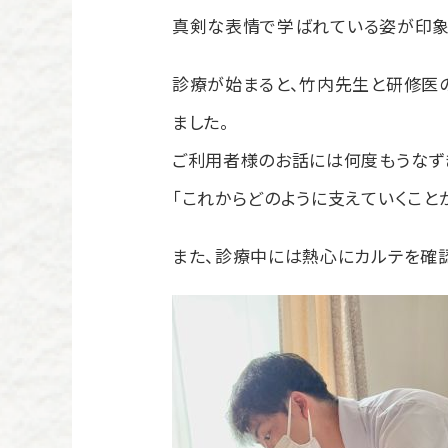
真
剣
な表情で
学ばれている姿
が印象
診療が始まると、竹内先生と研修医
ました。
ご利用者様のお話には何度もうなず
「これからどのように支えていくこと
また、診療中には熱心にカルテを確