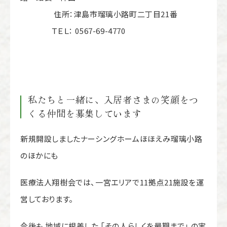
住所：津島市瑠璃小路町二丁目21番
ＴＥＬ： 0567-69-4770
私たちと一緒に、入居者さまの笑顔をつ
くる仲間を募集しています
新規開設しましたナーシングホームほほえみ瑠璃小路
のほかにも
医療法人翔樹会では、一宮エリアで
11
拠点
21
施設を運
営しております。
今後も 地域に根差した 「その人らしくを最期まで」 の実